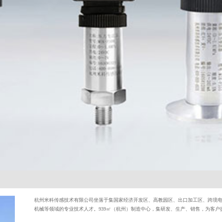
杭州米科传感技术有限公司坐落于集国家经济开发区、高教园区、出口加工区、跨境电
机械等领域的专业技术人才。939㎡（杭州）制造中心，集研发、生产、销售，为客户