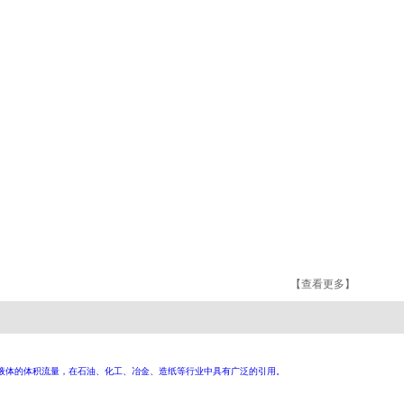
【查看更多】
粘度液体的体积流量，在石油、化工、冶金、造纸等行业中具有广泛的引用。