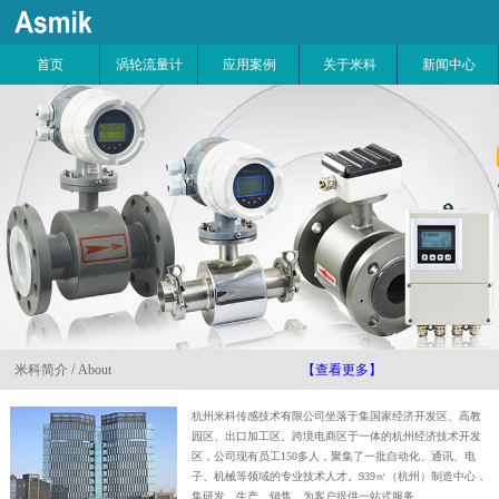
首页
涡轮流量计
应用案例
关于米科
新闻中心
米科简介 / About
【查看更多】
杭州米科传感技术有限公司坐落于集国家经济开发区、高教
园区、出口加工区、跨境电商区于一体的杭州经济技术开发
区，公司现有员工150多人，聚集了一批自动化、通讯、电
子、机械等领域的专业技术人才。939㎡（杭州）制造中心，
集研发、生产、销售，为客户提供一站式服务。