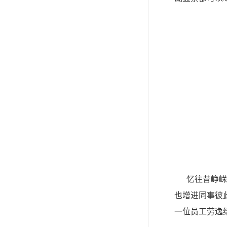
忆往昔峥嵘岁
也增进同事彼
一位员工劳逸