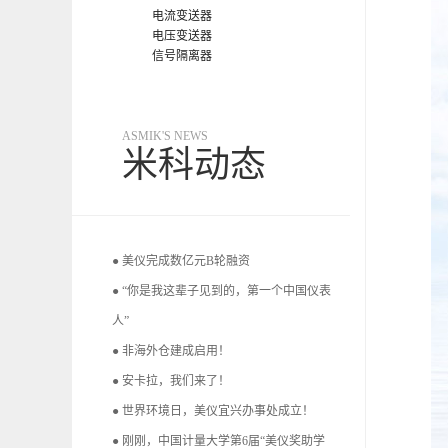
电流变送器
电压变送器
信号隔离器
ASMIK'S NEWS
米科动态
● 美仪完成数亿元B轮融资
● “你是我这辈子见到的，第一个中国仪表
人”
● 非海外仓建成启用！
● 安卡拉，我们来了！
● 世界环境日，美仪宜兴办事处成立！
● 刚刚，中国计量大学第6届“美仪奖助学