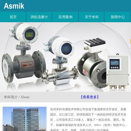
首页
涡轮流量计
应用案例
关于米科
新闻中心
米科简介 / About
【查看更多】
杭州米科传感技术有限公司坐落于集国家经济开发区、高教
园区、出口加工区、跨境电商区于一体的杭州经济技术开发
区，公司现有员工150多人，聚集了一批自动化、通讯、电
子、机械等领域的专业技术人才。939㎡（杭州）制造中心，
集研发、生产、销售，为客户提供一站式服务。