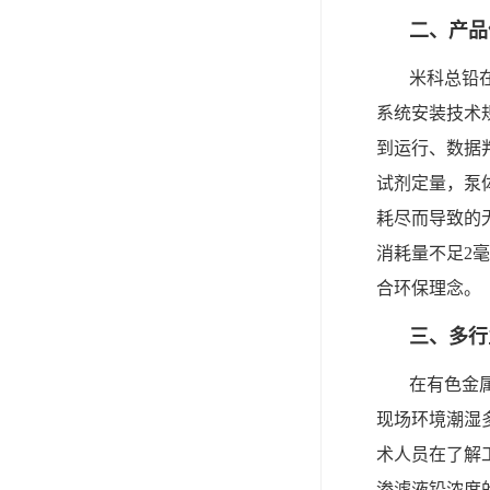
二、产品
米科总铅
系统安装技术规
到运行、数据
试剂定量，泵
耗尽而导致的
消耗量不足2
合环保理念。
三、多行
在有色金
现场环境潮湿
术人员在了解工
渗滤液铅浓度