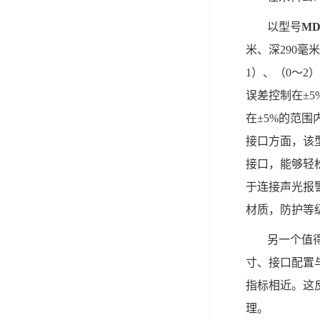
以型号
MD
米、深290
1）、（0～2
误差控制在±
在±5%的范
接口方面，该型
接口，能够轻
于连接声光报
材质，防护等
另一个值
寸、接口配置与M
指标相近。这
理。