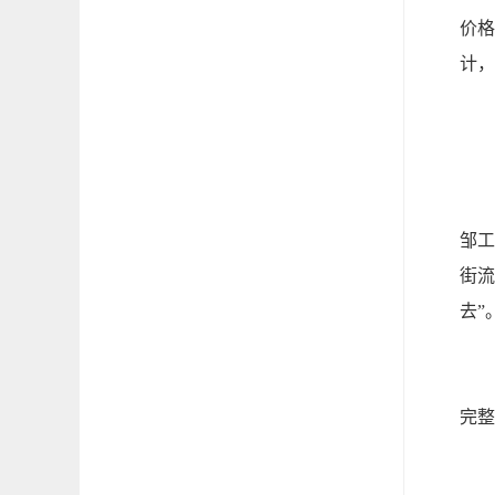
价格
计，
三
杭
邹工
街流
去”
米
完整