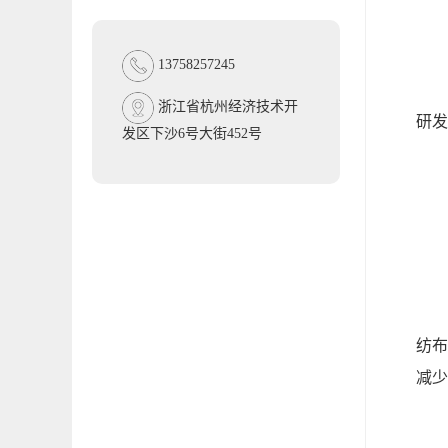
应
13758257245
企业
浙江省杭州经济技术开
研发
发区下沙6号大街452号
企
二
自2
纺布
减少
由