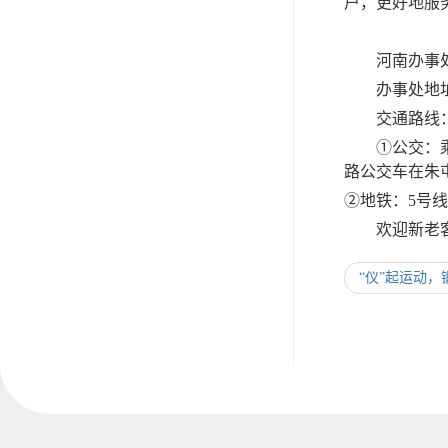
户，更好地服
河南办事
办事处地
交通路线
①公交：乘坐
路公交车在朱
②地铁：5号
欢迎新老
“仪”起运动，