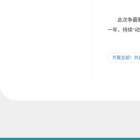
此次争霸赛，
一年，持续“
齐聚总部！共